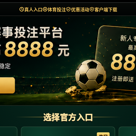
首页
米兰体育网页版
米兰体育下载地址
App下载
联系方式
关
ABOUT U
关于米兰体育
本公司是专注于城市通勤跑步鞋
轻量化设计，重量仅220g，
置步数统计和卡路里消耗监测功
行运动。
查看详情