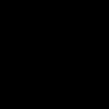
ADVANTAGE
选择米兰体育下载的理由