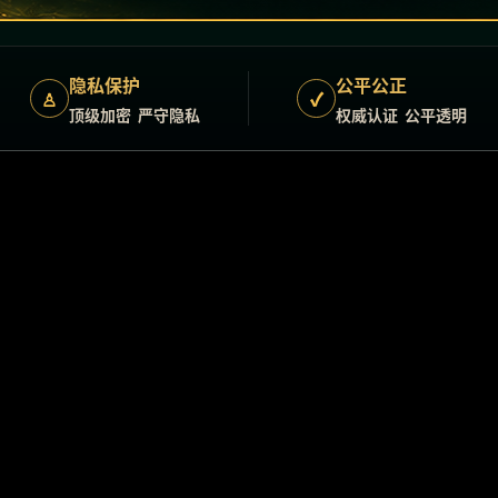
间
站
中国足球青岛VS成都