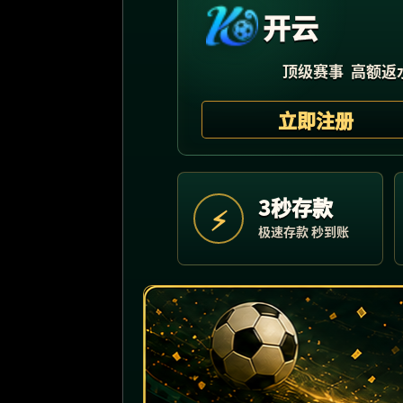
PRODUCT
热门体育赛事
全部
NBA
CBA
欧冠
五大联赛