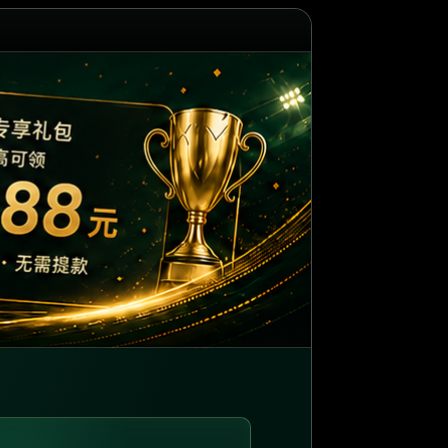
于我们
S
下载
的品牌，设计适合日常穿着和短距离跑步的多功能鞋款。采用
适合长时间穿着。鞋面使用防泼水材料，应对城市多变天气。内
能。坚信"城市是最好的跑步场"，鼓励都市人利用碎片时间进